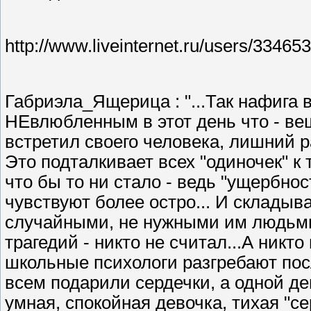
http://www.liveinternet.ru/users/3346
Габриэла_Ящерица : "...Так нафига
НЕвлюбленным в этот день что - веша
встретил своего человека, лишний ра
Это подталкивает всех "одиночек" к 
что бы то ни стало - ведь "ущербно
чувствуют более остро... И склады
случайными, не нужными им людьми
трагедий - никто не считал...А никт
школьные психологи разгребают посл
всем подарили сердечки, а одной дев
умная, спокойная девочка, тихая "с