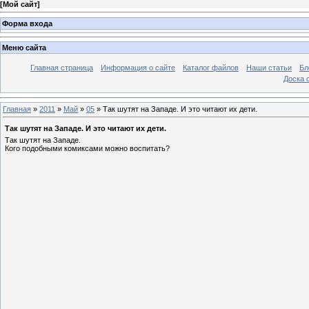
[
Мой сайт
]
Форма входа
Меню сайта
Главная страница
Информация о сайте
Каталог файлов
Наши статьи
Бл
Доска 
Главная
»
2011
»
Май
»
05
» Так шутят на Западе. И это читают их дети.
Так шутят на Западе. И это читают их дети.
Так шутят на Западе.
Кого подобными комиксами можно воспитать?