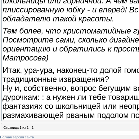
школьницы или горничной. А чем в
плиссированную юбку - и вперед! 
обладателю такой красоты.
Тем более, что христоматийные гу
Посмотрите сами, сколько дизайн
ориентацию и обратились к прост
Матросова)
Итак, ура-ура, наконец-то долой го
традиционные извращения?
Ну и, собственно, вопрос бегущим 
дурочкам: : а нужен ли тебе товар
фантазиях со школьницей или неоп
размахивающей рваным подолом п
Страница
1
из
1
1
Полная версия сайта