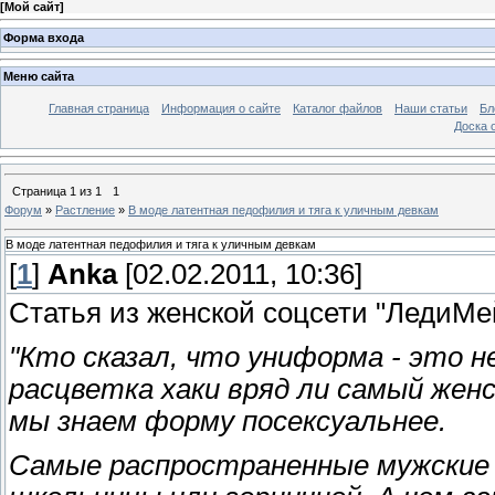
[
Мой сайт
]
Форма входа
Меню сайта
Главная страница
Информация о сайте
Каталог файлов
Наши статьи
Бл
Доска 
Страница
1
из
1
1
Форум
»
Растление
»
В моде латентная педофилия и тяга к уличным девкам
В моде латентная педофилия и тяга к уличным девкам
[
1
]
Anka
[02.02.2011, 10:36]
Статья из женской соцсети "ЛедиМе
"Кто сказал, что униформа - это
расцветка хаки вряд ли самый жен
мы знаем форму посексуальнее.
Самые распространенные мужские 