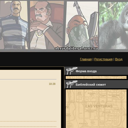
Главная
|
Регистрация
|
Вход
Форма входа
18:28
Библейский сюжет