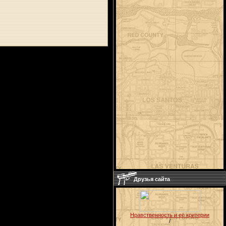
Друзья сайта
Нравственность и её критерии
/