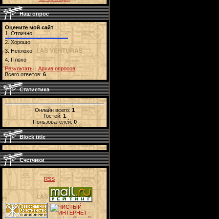
Наш опрос
Оцените мой сайт
1.
Отлично
2.
Хорошо
3.
Неплохо
4.
Плохо
Результаты
|
Архив опросов
Всего ответов:
6
Статистика
Онлайн всего:
1
Гостей:
1
Пользователей:
0
Block title
Счетчики
RSS