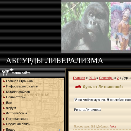
АБСУРДЫ ЛИБЕРАЛИЗМА
Меню сайта
Главная
»
2013
»
Сентябрь
»
2
» Дурь 
Главная страница
Дурь от Литвиновой:
Информация о сайте
Каталог файлов
Наши статьи
"Я не люблю мужчин. Я не люблю женщ
Блог
Форум
Рената Литвинова
Фотоальбомы
Гостевая книга
Обратная связь
Просмотров
: 982 |
Добавил
:
Anka
Видео