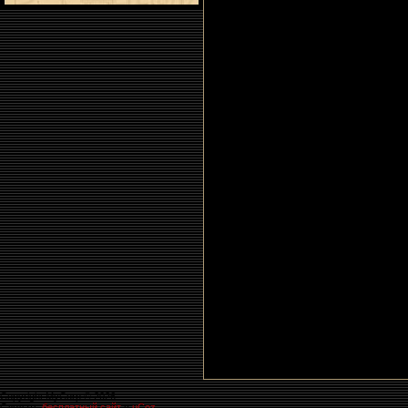
Copyright MyCorp © 2026
Сделать
бесплатный сайт
с
uCoz