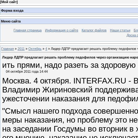
[
Мой сайт
]
Форма входа
Меню сайта
Главная страница
Информация о сайте
Каталог файлов
Наши статьи
Бл
Доска 
Главная
»
2011
»
Октябрь
»
4
» Лидер ЛДПР предлагает решать проблему педофилов ч
Лидер ЛДПР предлагает решать проблему педофилов через организацию нар
ить прями, надо разеть за здоровую
04 октября 2011 года 14:44
Москва. 4 октября. INTERFAX.RU - 
Владимир Жириновский поддерживае
ужесточении наказания для педофило
"Смысл нашего подхода совершенно
меры наказания, но проблему это не
на заседании Госдумы во вторник в 
его мнению, наказание не исключае