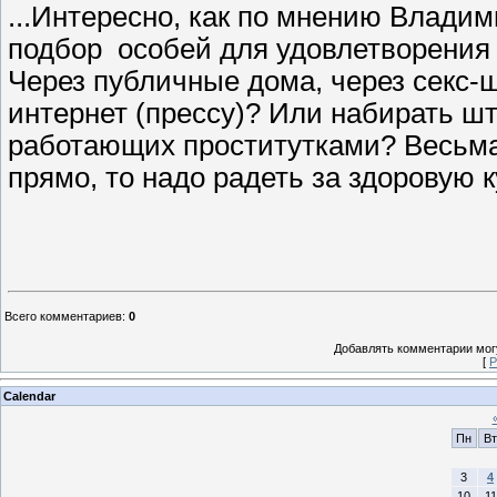
...Интересно, как по мнению Влад
подбор особей для удовлетворения
Через публичные дома, через секс-ш
интернет (прессу)? Или набирать ш
работающих проститутками? Весьма 
прямо, то надо радеть за здоровую 
Всего комментариев
:
0
Добавлять комментарии могу
[
Р
Calendar
Пн
Вт
3
4
10
11