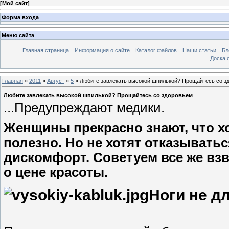
[
Мой сайт
]
Форма входа
Меню сайта
Главная страница
Информация о сайте
Каталог файлов
Наши статьи
Бл
Доска 
Главная
»
2011
»
Август
»
5
» Любите завлекать высокой шпилькой? Прощайтесь со з
Любите завлекать высокой шпилькой? Прощайтесь со здоровьем
...Предупреждают медики.
Женщины прекрасно знают, что хо
полезно. Но не хотят отказыватьс
дискомфорт. Советуем все же взв
о цене красоты.
Ноги не д