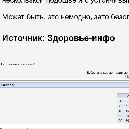
нескользкой подошве и с устойчивы
Может быть, это немодно, зато безо
Источник: Здоровье-инфо
Всего комментариев
:
0
Добавлять комментарии могу
[
Р
Calendar
Пн
Вт
1
2
8
9
15
16
22
23
29
30