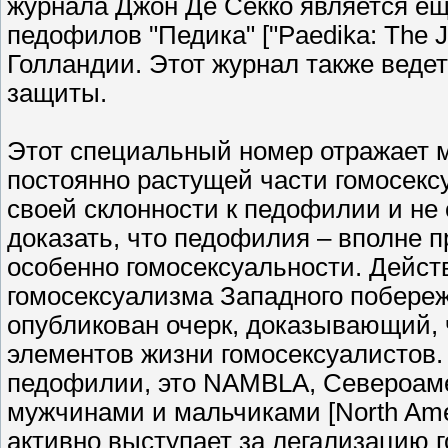
журнала Джон Де Секко является ещ
педофилов "Педика" ["Paedika: The Jo
Голландии. Этот журнал также веде
защиты.
Этот специальный номер отражает 
постоянно растущей части гомосекс
своей склонности к педофилии и не 
доказать, что педофилия – вполне 
особенно гомосексуальности. Действ
гомосексуализма Западного побережь
опубликован очерк, доказывающий, 
элементов жизни гомосексуалистов.
педофилии, это NAMBLA, Североам
мужчинами и мальчиками [North Amer
активно выступает за легализацию 