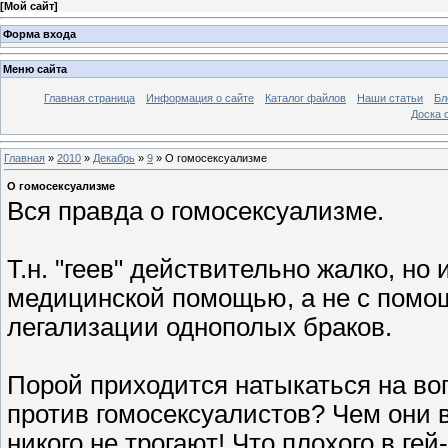
[
Мой сайт
]
Форма входа
Меню сайта
Главная страница
Информация о сайте
Каталог файлов
Наши статьи
Бл
Доска 
Главная
»
2010
»
Декабрь
»
9
» О гомосексуализме
О гомосексуализме
Вся правда о гомосексуализме.
Т.н. "геев" действительно жалко, но
медицинской помощью, а не с помо
легализации однополых браков.
Порой приходится натыкаться на во
против гомосексуалистов? Чем они
никого не трогают! Что плохого в ге