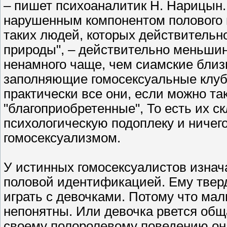
– пишет психоаналитик Н. Нарицын.
нарушенным компонентом полового п
таких людей, которых действительн
природы", – действительно меньшин
ненамного чаще, чем сиамские близн
заполняющие гомосексуальные клуб
практически все они, если можно та
"благоприобретенные", То есть их с
психологическую подоплеку и ничег
гомосексуализмом.
У истинных гомосексуалистов изнач
половой идентификацией. Ему твердя
играть с девочками. Потому что ма
непонятны. Или девочка рвется общ
своему полоролевому поведению она