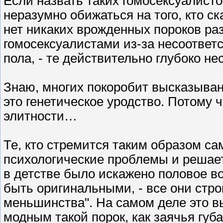
Если назвать таких гомосексуалист
неразумно обижаться на того, кто ск
нет никаких врожденных пороков раз
гомосексуалистами из-за несоответ
пола, - те действительно глубоко не
Знаю, многих покоробит высказыван
это генетическое уродство. Потому ч
элитности…
Те, кто стремится таким образом са
психологические проблемы и решает 
в детстве было искажено половое в
быть оригинальными, - все они стр
меньшинства". На самом деле это вы
модным такой порок, как заячья губ