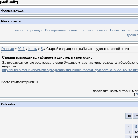
[
Мой сайт
]
Форма входа
Меню сайта
Главная страница
Информация о сайте
Каталог файлов
Наши статьи
Бл
Доска 
Главная
»
2011
»
Июль
»
5
» Старый извращенец набирает нудисток в свой офис
Старый извращенец набирает нудисток в свой офис
За невозможностью реализовать свои блудные страсти в силу возраста и безобразн
нудисток
http://hi-tech.mail.ru/news/misc/programmistki_budut_rabotat_golishom_v_nude_house
Всего комментариев
:
0
Добавлять комментарии могу
[
Р
Calendar
Пн
Вт
4
5
11
12
18
19