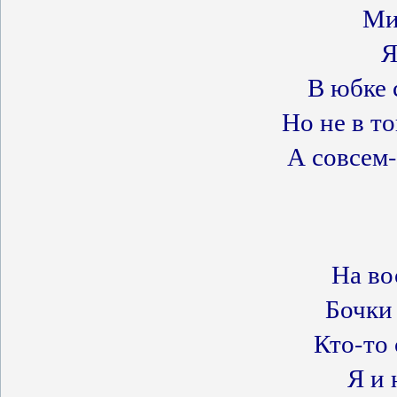
Ми
Я
В юбке 
Но не в то
А совсем-
На во
Бочки
Кто-то 
Я и 