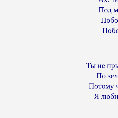
Под м
Побо
Побо
Ты не пры
По зе
Потому ч
Я люби