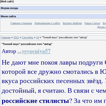
[
Мой сайт
]
Форма входа
Меню сайта
Главная страница
Информация о сайте
Каталог файлов
Наши статьи
Бл
Доска 
Главная
»
2011
»
Сентябрь
»
19
» "Тонкий вкус" российских поп-"звёзд"
"Тонкий вкус" российских поп-"звёзд"
yevgeniya57
Автор
Не дают мне покоя лавры подруги С
которой все дружно смотались в Ю
вкуса российских песенных звёзд. 
достойный, я считаю. В связи с че
российские стилисты
? За что им