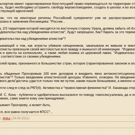
аспортом имеет гарантированное Конституцией право перемещаться по территории ст
тичь, будет необходимо устранить свободу вероисповедания, создать в школах и во в
дствующей идеолгоией.
ом, что на некоторые регионы Российский суверенитет уже не распространяет
азано в заявлении Иноземцева: "России...
на, 2/3 территории которой находятся по восточную сторону Урала, должна забыть об Аз
здевательства над убеждениями атеистов", будут запрещено. Как? Карать за это тюр
девательства над убеждениями атеистов"?
азывающей о том, как атеисты убивали священников, закапывали их живьем в земл
атеисты превзошли своей жестокостью всю правду и вымысел об инквизиции. "Издеват
и и кресты на колокольнях, а также любая книжка из церковной лавки. "Издевательс
в соответствии со своими убеждениями.
лей права, признанного в большинстве стран, которое (гарантированное законом и о
ть общанные Прохоровым 100 млн долларов и внедрить явно антиконституционн
еистов"? Только введением атеистической цензуры. Извините, оговорка. Не введение
ого дела"достичь удастся только тем же путем, каким пошли большевики, а именно н
очти след-в-след за РКП(б). Активистка и "православная феминистка" И. Хакамада отк
И. С. Кона - публично и одобрительно высказался по поводу гомосексуализма, да и л
жнее, сами знаете кому они принадлежат...
сывают Прохорову, а может быть,
ся, все-равно получается КПСС"...
л
:
Anka
(29.06.2011)