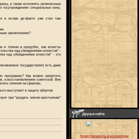
раны, а также исполнять религиозные
сех госучреждениях специальные зоны,
ся и ислам де-факто уже стал там
ии.
емным заключением?
ю и топили в прорубях, как атеисты
ельства над убеждениями атеистов" -
тва над убеждениями атеистов" - это
плачиваемое государством!) есть даже
ую программу? Как можно запретить
м, а восстановлением советской. Вне
ачать гонения на Церковь.
рыто выступает в защиту абортов.
озунг про "раздать землю крестьянам"
Друзья сайта
Нравственность и её критерии