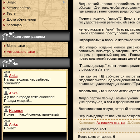
Видео
Ведь всякий человек с российским п
обряды... Для того, чтобы этого дос
Каталог сайтов
где атеизм станет своего рода госпо
Тесты
Почему именно "попов"? Дело в т
Доска объявлений
государственной религией, об этом ск
Календарь
нечего искать в
Азии". То есть, стра
Такое страшное преступление, как "и
Категории раздела
Штрафовать? А вообще что такое "из
Мои статьи
[0]
Что угодно: издание книжки, расск
заполнили всю страну лагерями, что 
Авторские статьи
[7]
например, крестный ход, гимн Росси
право родителей воспитывать детей 
Чат
"Правые дельцы" хотят лишить родите
у русских в Латвии.
Так как же ПД собирается потрати
"издевательства над убеждениями ат
сомнения, далекоидущих планов "Прав
Любопытно, что "Правое дело" идет п
Лидер партии Леонид Гозман, ученик 
уже прозвучал, а вот с фабриками сло
Вспоминается лозунг, который припи
Черномырдину: "У нас что ни создает
Категория
:
Авторские статьи
|
Добави
Просмотров
:
653
Всего комментариев
:
0