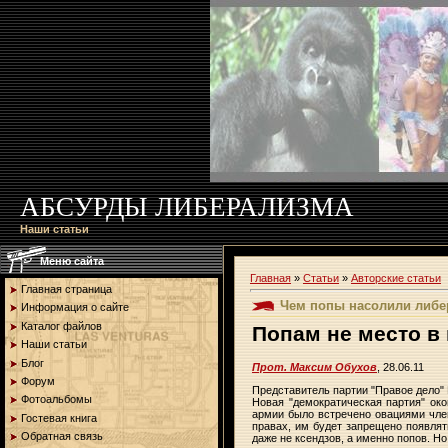
АБСУРДЫ ЛИБЕРАЛИЗМА
Наши статьи
Меню сайта
Главная
»
Статьи
»
Авторские статьи
Главная страница
Чем попы насолили либе
Информация о сайте
Каталог файлов
Попам не место в
Наши статьи
Блог
Прот. Максим Обухов
, 28.06.11
Форум
Представитель партии "Правое дело"
Фотоальбомы
Новая "демократическая партия" око
армии было встречено овациями член
Гостевая книга
правах, им будет запрещено появлять
Обратная связь
даже не ксендзов, а именно попов. Но