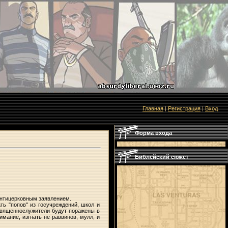
Главная
|
Регистрация
|
Вход
Форма входа
Библейский сюжет
антицерковным заявлением.
ть "попов" из госучреждений, школ и
 священнослужители будут поражены в
имание, изгнать не раввинов, мулл, и