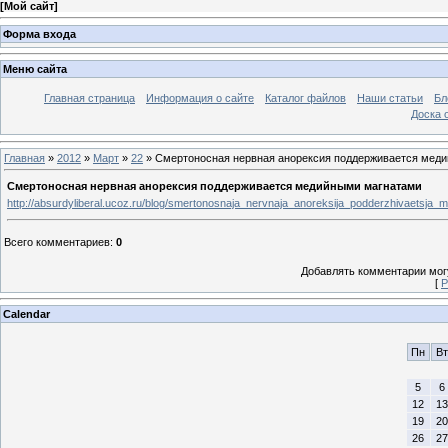
[
Мой сайт
]
Форма входа
Меню сайта
Главная страница
Информация о сайте
Каталог файлов
Наши статьи
Бл
Доска 
Главная
»
2012
»
Март
»
22
» Смертоносная нервная анорексия поддерживается мед
Смертоносная нервная анорексия поддерживается медийными магнатами
http://absurdyliberal.ucoz.ru/blog/smertonosnaja_nervnaja_anoreksija_podderzhivaetsja
Всего комментариев
:
0
Добавлять комментарии могу
[
Р
Calendar
Пн
Вт
5
6
12
13
19
20
26
27