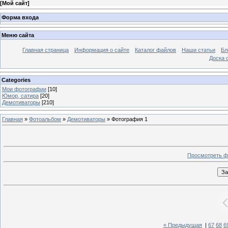
[
Мой сайт
]
Форма входа
Меню сайта
Главная страница
Информация о сайте
Каталог файлов
Наши статьи
Бл
Доска 
Categories
Мои фотографии
[10]
Юмор, сатира
[20]
Демотиваторы
[210]
Главная
»
Фотоальбом
»
Демотиваторы
» Фотография 1
Просмотреть ф
« Предыдущая
|
67
68
6