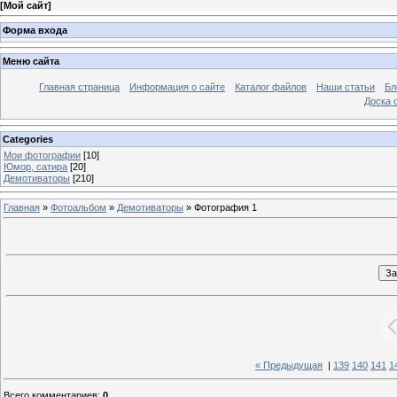
[
Мой сайт
]
Форма входа
Меню сайта
Главная страница
Информация о сайте
Каталог файлов
Наши статьи
Бл
Доска 
Categories
Мои фотографии
[10]
Юмор, сатира
[20]
Демотиваторы
[210]
Главная
»
Фотоальбом
»
Демотиваторы
» Фотография 1
« Предыдущая
|
139
140
141
1
Всего комментариев
:
0