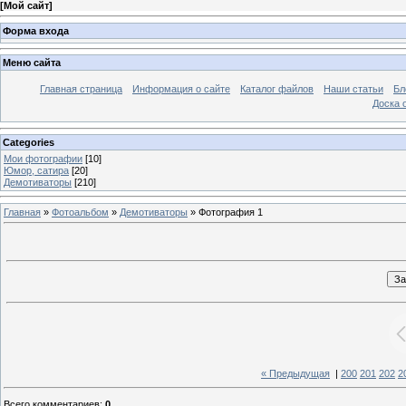
[
Мой сайт
]
Форма входа
Меню сайта
Главная страница
Информация о сайте
Каталог файлов
Наши статьи
Бл
Доска 
Categories
Мои фотографии
[10]
Юмор, сатира
[20]
Демотиваторы
[210]
Главная
»
Фотоальбом
»
Демотиваторы
» Фотография 1
« Предыдущая
|
200
201
202
2
Всего комментариев
:
0