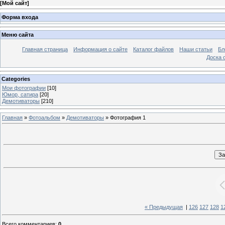
[
Мой сайт
]
Форма входа
Меню сайта
Главная страница
Информация о сайте
Каталог файлов
Наши статьи
Бл
Доска 
Categories
Мои фотографии
[10]
Юмор, сатира
[20]
Демотиваторы
[210]
Главная
»
Фотоальбом
»
Демотиваторы
» Фотография 1
« Предыдущая
|
126
127
128
1
Всего комментариев
:
0