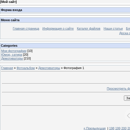
[
Мой сайт
]
Форма входа
Меню сайта
Главная страница
Информация о сайте
Каталог файлов
Наши статьи
Бл
Доска 
Categories
Мои фотографии
[10]
Юмор, сатира
[20]
Демотиваторы
[210]
Главная
»
Фотоальбом
»
Демотиваторы
» Фотография 1
Просмотреть ф
« Предыдущая
|
198
199
200
2