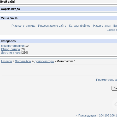
[
Мой сайт
]
Форма входа
Меню сайта
Главная страница
Информация о сайте
Каталог файлов
Наши статьи
Бл
Доска 
Categories
Мои фотографии
[10]
Юмор, сатира
[20]
Демотиваторы
[210]
Главная
»
Фотоальбом
»
Демотиваторы
» Фотография 1
Просмотреть ф
« Предыдущая
|
104
105
106
1