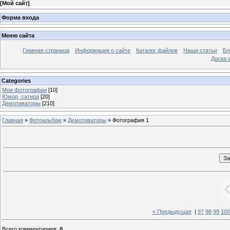
[
Мой сайт
]
Форма входа
Меню сайта
Главная страница
Информация о сайте
Каталог файлов
Наши статьи
Бл
Доска 
Categories
Мои фотографии
[10]
Юмор, сатира
[20]
Демотиваторы
[210]
Главная
»
Фотоальбом
»
Демотиваторы
» Фотография 1
« Предыдущая
|
97
98
99
100
Всего комментариев
:
0