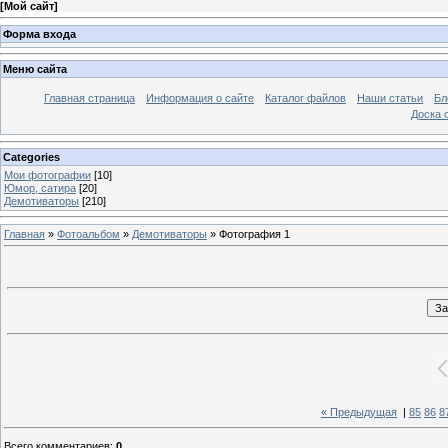
[
Мой сайт
]
Форма входа
Меню сайта
Главная страница
Информация о сайте
Каталог файлов
Наши статьи
Бл
Доска 
Categories
Мои фотографии
[10]
Юмор, сатира
[20]
Демотиваторы
[210]
Главная
»
Фотоальбом
»
Демотиваторы
» Фотография 1
« Предыдущая
|
85
86
8
Всего комментариев
:
0