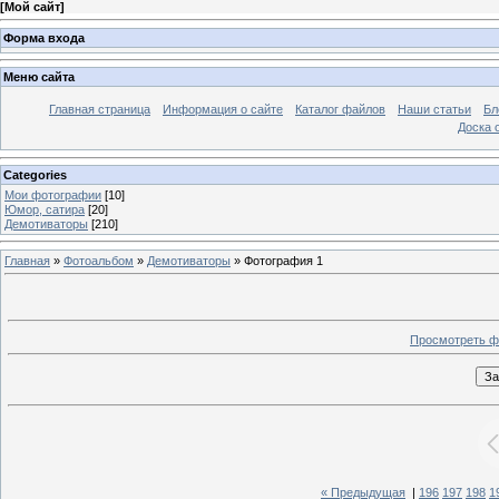
[
Мой сайт
]
Форма входа
Меню сайта
Главная страница
Информация о сайте
Каталог файлов
Наши статьи
Бл
Доска 
Categories
Мои фотографии
[10]
Юмор, сатира
[20]
Демотиваторы
[210]
Главная
»
Фотоальбом
»
Демотиваторы
» Фотография 1
Просмотреть ф
« Предыдущая
|
196
197
198
1