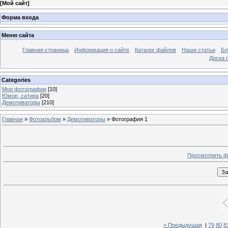
[
Мой сайт
]
Форма входа
Меню сайта
Главная страница
Информация о сайте
Каталог файлов
Наши статьи
Бл
Доска 
Categories
Мои фотографии
[10]
Юмор, сатира
[20]
Демотиваторы
[210]
Главная
»
Фотоальбом
»
Демотиваторы
» Фотография 1
Просмотреть ф
« Предыдущая
|
79
80
8