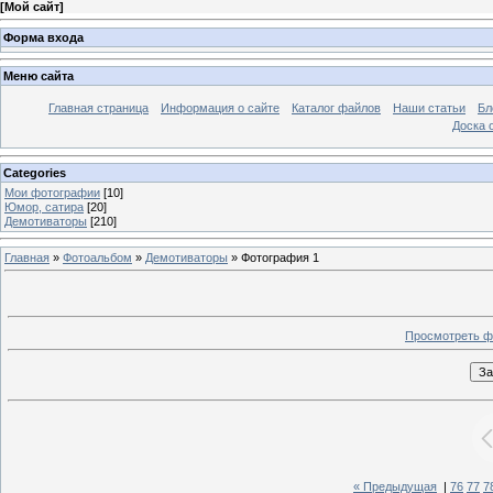
[
Мой сайт
]
Форма входа
Меню сайта
Главная страница
Информация о сайте
Каталог файлов
Наши статьи
Бл
Доска 
Categories
Мои фотографии
[10]
Юмор, сатира
[20]
Демотиваторы
[210]
Главная
»
Фотоальбом
»
Демотиваторы
» Фотография 1
Просмотреть ф
« Предыдущая
|
76
77
7