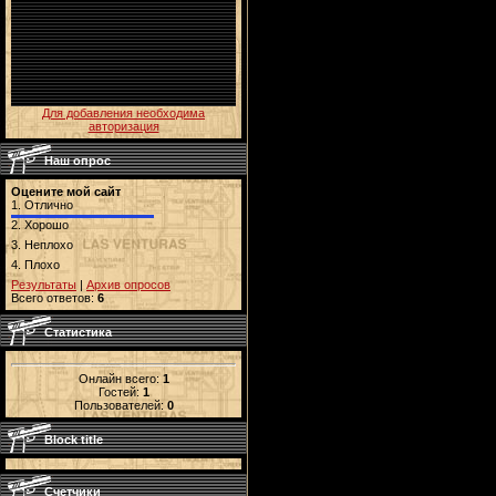
Для добавления необходима
авторизация
Наш опрос
Оцените мой сайт
1.
Отлично
2.
Хорошо
3.
Неплохо
4.
Плохо
Результаты
|
Архив опросов
Всего ответов:
6
Статистика
Онлайн всего:
1
Гостей:
1
Пользователей:
0
Block title
Счетчики