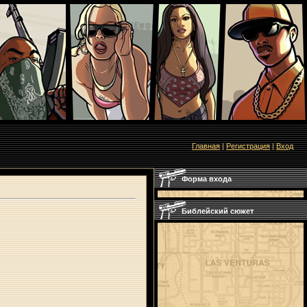
Главная
|
Регистрация
|
Вход
Форма входа
Библейский сюжет