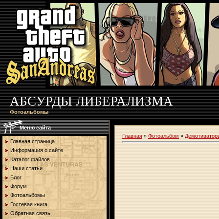
АБСУРДЫ ЛИБЕРАЛИЗМА
Фотоальбомы
Меню сайта
Главная
»
Фотоальбом
»
Демотиватор
Главная страница
Информация о сайте
Каталог файлов
Наши статьи
Блог
Форум
Фотоальбомы
Гостевая книга
Обратная связь