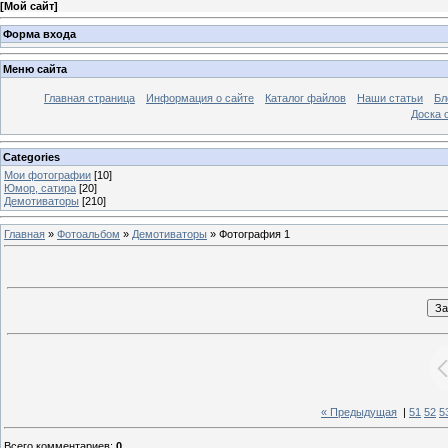
[
Мой сайт
]
Форма входа
Меню сайта
Главная страница
Информация о сайте
Каталог файлов
Наши статьи
Бл
Доска 
Categories
Мои фотографии
[10]
Юмор, сатира
[20]
Демотиваторы
[210]
Главная
»
Фотоальбом
»
Демотиваторы
» Фотография 1
« Предыдущая
|
51
52
5
Всего комментариев
:
0