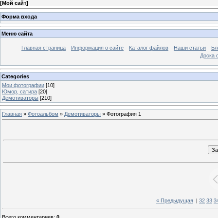
[
Мой сайт
]
Форма входа
Меню сайта
Главная страница
Информация о сайте
Каталог файлов
Наши статьи
Бл
Доска 
Categories
Мои фотографии
[10]
Юмор, сатира
[20]
Демотиваторы
[210]
Главная
»
Фотоальбом
»
Демотиваторы
» Фотография 1
« Предыдущая
|
32
33
3
Всего комментариев
:
0