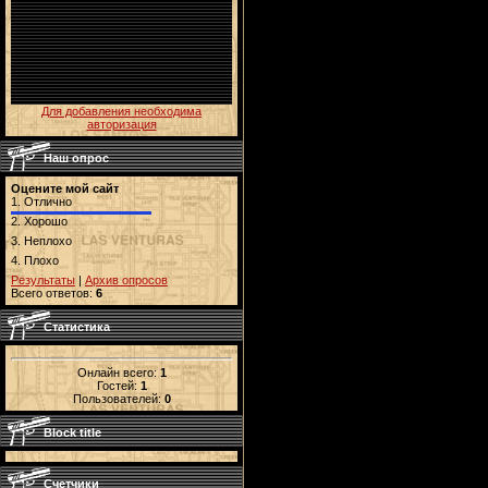
Для добавления необходима
авторизация
Наш опрос
Оцените мой сайт
1.
Отлично
2.
Хорошо
3.
Неплохо
4.
Плохо
Результаты
|
Архив опросов
Всего ответов:
6
Статистика
Онлайн всего:
1
Гостей:
1
Пользователей:
0
Block title
Счетчики