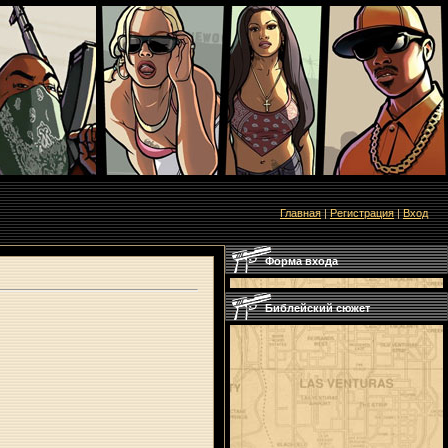
Главная
|
Регистрация
|
Вход
Форма входа
Библейский сюжет