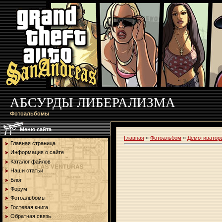
АБСУРДЫ ЛИБЕРАЛИЗМА
Фотоальбомы
Меню сайта
Главная
»
Фотоальбом
»
Демотиватор
Главная страница
Информация о сайте
Каталог файлов
Наши статьи
Блог
Форум
Фотоальбомы
Гостевая книга
Обратная связь