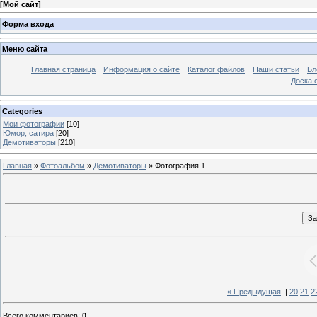
[
Мой сайт
]
Форма входа
Меню сайта
Главная страница
Информация о сайте
Каталог файлов
Наши статьи
Бл
Доска 
Categories
Мои фотографии
[10]
Юмор, сатира
[20]
Демотиваторы
[210]
Главная
»
Фотоальбом
»
Демотиваторы
» Фотография 1
« Предыдущая
|
20
21
2
Всего комментариев
:
0