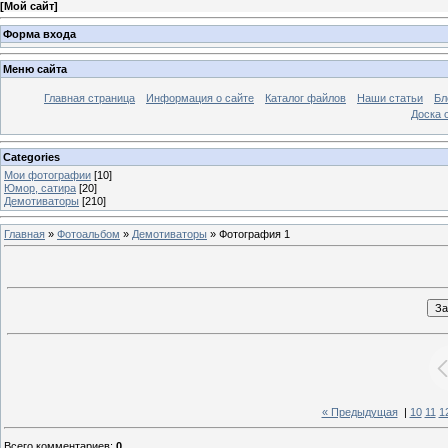
[
Мой сайт
]
Форма входа
Меню сайта
Главная страница
Информация о сайте
Каталог файлов
Наши статьи
Бл
Доска 
Categories
Мои фотографии
[10]
Юмор, сатира
[20]
Демотиваторы
[210]
Главная
»
Фотоальбом
»
Демотиваторы
» Фотография 1
« Предыдущая
|
10
11
1
Всего комментариев
:
0