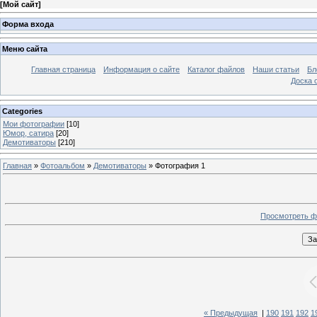
[
Мой сайт
]
Форма входа
Меню сайта
Главная страница
Информация о сайте
Каталог файлов
Наши статьи
Бл
Доска 
Categories
Мои фотографии
[10]
Юмор, сатира
[20]
Демотиваторы
[210]
Главная
»
Фотоальбом
»
Демотиваторы
» Фотография 1
Просмотреть ф
« Предыдущая
|
190
191
192
1