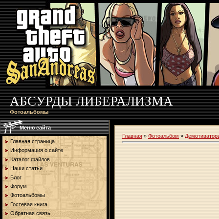
АБСУРДЫ ЛИБЕРАЛИЗМА
Фотоальбомы
Меню сайта
Главная
»
Фотоальбом
»
Демотиватор
Главная страница
Информация о сайте
Каталог файлов
Наши статьи
Блог
Форум
Фотоальбомы
Гостевая книга
Обратная связь