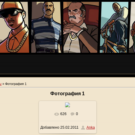
ы
» Фотография 1
Фотография 1
626
0
В реальном размере
Добавлено
25.02.2011
Anka
550x439
/ 44.0Kb