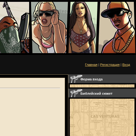
Главная
|
Регистрация
|
Вход
Форма входа
Библейский сюжет