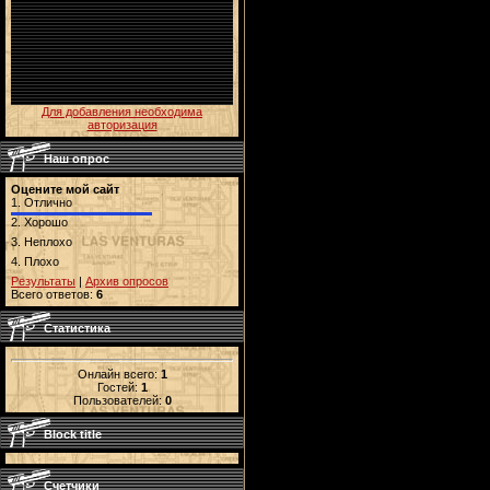
Для добавления необходима
авторизация
Наш опрос
Оцените мой сайт
1.
Отлично
2.
Хорошо
3.
Неплохо
4.
Плохо
Результаты
|
Архив опросов
Всего ответов:
6
Статистика
Онлайн всего:
1
Гостей:
1
Пользователей:
0
Block title
Счетчики