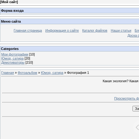
[
Мой сайт
]
Форма входа
Меню сайта
Главная страница
Информация о сайте
Каталог файлов
Наши статьи
Бл
Доска 
Categories
Мои фотографии
[10]
Юмор, сатира
[20]
Демотиваторы
[210]
Главная
»
Фотоальбом
»
Юмор, сатира
» Фотография 1
Какая экология? Кака
Просмотреть ф