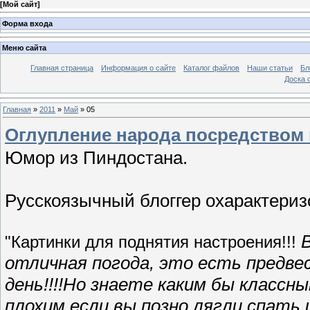
[
Мой сайт
]
Форма входа
Меню сайта
Главная страница
Информация о сайте
Каталог файлов
Наши статьи
Бл
Доска 
Главная
»
2011
»
Май
»
05
Оглупление народа посредством
Юмор из Пиндостана.
Русскоязычный блоггер охарактеризо
В
"Картинки для поднятия настроения!!!
отличная погода, это есть предв
день!!!!Но знаете каким бы классн
плохим если вы позно лягли спать