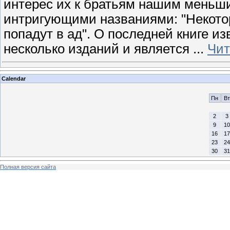
интерес их к братьям нашим меньши
интригующими названиями: "Некотор
попадут в ад". О последней книге из
несколько изданий и является
...
Чит
Calendar
Пн
Вт
2
3
9
10
16
17
23
24
30
31
Полная версия сайта