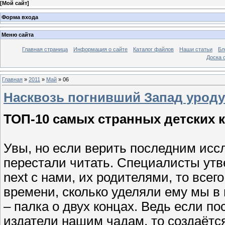
[
Мой сайт
]
Форма входа
Меню сайта
Главная страница
Информация о сайте
Каталог файлов
Наши статьи
Бл
Доска 
Главная
»
2011
»
Май
»
06
Насквозь погнивший Запад уроду
ТОП-10 самых странных детских 
Увы, но если верить последним исс
перестали читать. Специалисты утв
next с нами, их родителями, то все
времени, сколько уделяли ему мы в 
– палка о двух концах. Ведь если по
издатели нашим чадам, то создаётся