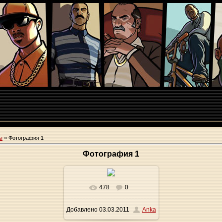
ы
» Фотография 1
Фотография 1
478
0
В реальном размере
Добавлено
03.03.2011
Anka
550x456
/ 41.6Kb