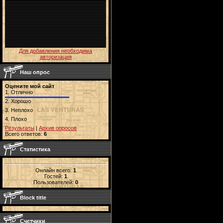
Для добавления необходима
авторизация
Наш опрос
Оцените мой сайт
1.
Отлично
2.
Хорошо
3.
Неплохо
4.
Плохо
Результаты
|
Архив опросов
Всего ответов:
6
Статистика
Онлайн всего:
1
Гостей:
1
Пользователей:
0
Block title
Счетчики