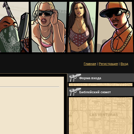
Главная
|
Регистрация
|
Вход
Форма входа
Библейский сюжет