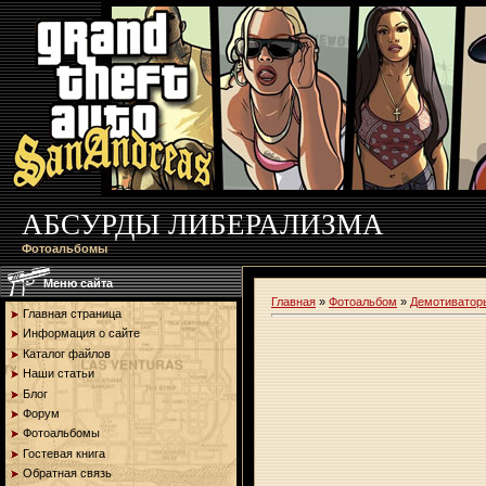
АБСУРДЫ ЛИБЕРАЛИЗМА
Фотоальбомы
Меню сайта
Главная
»
Фотоальбом
»
Демотиватор
Главная страница
Информация о сайте
Каталог файлов
Наши статьи
Блог
Форум
Фотоальбомы
Гостевая книга
Обратная связь