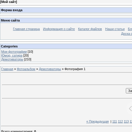
[
Мой сайт
]
Форма входа
Меню сайта
Главная страница
Информация о сайте
Каталог файлов
Наши статьи
Бл
Доска 
Categories
Мои фотографии
[10]
Юмор, сатира
[20]
Демотиваторы
[210]
Главная
»
Фотоальбом
»
Демотиваторы
» Фотография 1
« Предыдущая
|
111
112
113
1
Всего комментариев
:
0