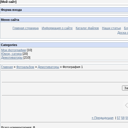
[
Мой сайт
]
Форма входа
Меню сайта
Главная страница
Информация о сайте
Каталог файлов
Наши статьи
Бл
Доска 
Categories
Мои фотографии
[10]
Юмор, сатира
[20]
Демотиваторы
[210]
Главная
»
Фотоальбом
»
Демотиваторы
» Фотография 1
« Предыдущая
|
57
58
5
Всего комментариев
:
0