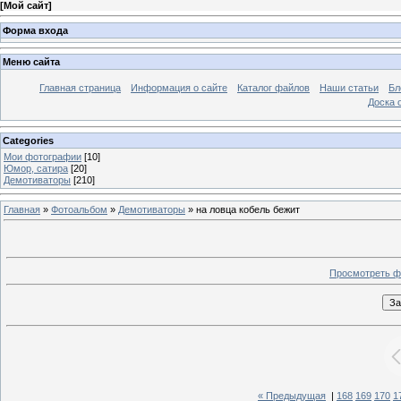
[
Мой сайт
]
Форма входа
Меню сайта
Главная страница
Информация о сайте
Каталог файлов
Наши статьи
Бл
Доска 
Categories
Мои фотографии
[10]
Юмор, сатира
[20]
Демотиваторы
[210]
Главная
»
Фотоальбом
»
Демотиваторы
» на ловца кобель бежит
Просмотреть ф
« Предыдущая
|
168
169
170
1