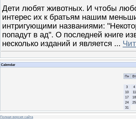
Дети любят животных. И чтобы любо
интерес их к братьям нашим меньши
интригующими названиями: "Некотор
попадут в ад". О последней книге из
несколько изданий и является
...
Чит
Calendar
Пн
Вт
3
4
10
11
17
18
24
25
31
Полная версия сайта