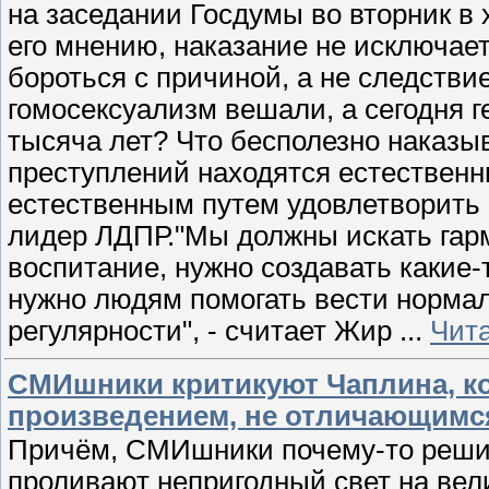
на заседании Госдумы во вторник в 
его мнению, наказание не исключае
бороться с причиной, а не следстви
гомосексуализм вешали, а сегодня г
тысяча лет? Что бесполезно наказыв
преступлений находятся естествен
естественным путем удовлетворить 
лидер ЛДПР."Мы должны искать гар
воспитание, нужно создавать какие
нужно людям помогать вести нормал
регулярности", - считает Жир
...
Чит
СМИшники критикуют Чаплина, к
произведением, не отличающимс
Причём, СМИшники почему-то реши
проливают непригодный свет на вел