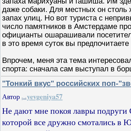
запаха марихуаны и гашиша. Им зде
даже собаки. Для местных он столь 
запах улиц. Но вот туриста с непри
число памятников в Амстердаме про
официанты ошарашивали посетителе
в это время суток вы предпочитаете —
Впрочем, меня эта тема интересова
спорта: сначала сам выступал в бо
"Тонкий вкус" российских поп-"зв
yevgeniya57
Автор
Не дают мне покоя лавры подруги С
которой все дружно смотались в Ю